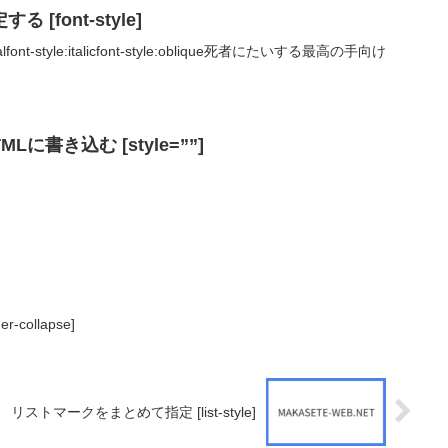
[font-style]
ormalfont-style:italicfont-style:oblique死者にたいする最高の手向け
Lに書き込む [style=””]
collapse]
リストマークをまとめて指定 [list-style]