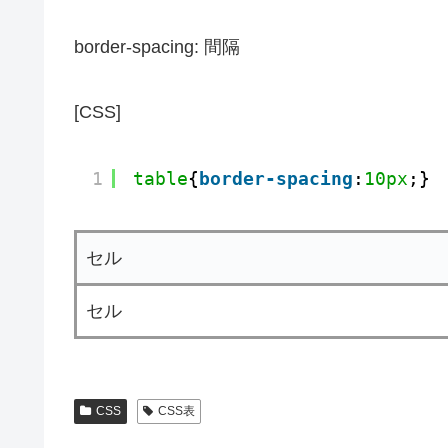
border-spacing: 間隔
[CSS]
1
table
{
border-spacing
:
10px
;}
セル
セル
CSS
CSS表