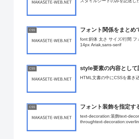
スタイルシートのみを記述し
フォント関係をまとめて指
CSS
font:斜体 太さ サイズ/行間 フォント名f
14px Ariak,sans-serif
style要素の内容とし
CSS
HTML文書の中にCSSを書き
フォント装飾を指定する [te
CSS
text-decoration:装飾text-decora
throughtext-decoration:overline