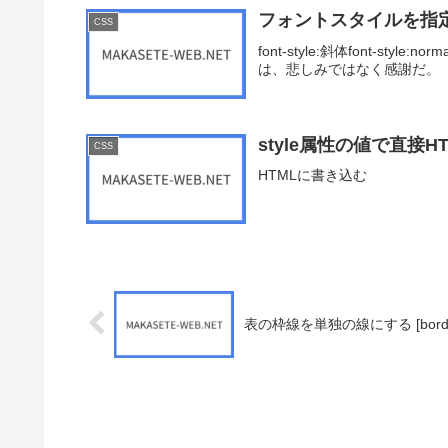
フォントスタイルを指定する 
CSS
font-style:斜体font-style:n
は、悲しみではなく感謝だ。
style属性の値で直接HTM
CSS
HTMLに書き込む
表の枠線を単独の線にする [border-