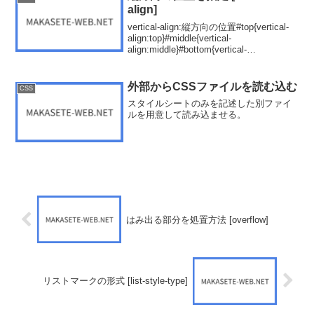
align]
vertical-align:縦方向の位置#top{vertical-
align:top}#middle{vertical-
align:middle}#bottom{vertical-
align:bottom}#text-top{verti...
外部からCSSファイルを読む込む
CSS
スタイルシートのみを記述した別ファイ
ルを用意して読み込ませる。
はみ出る部分を処置方法 [overflow]
リストマークの形式 [list-style-type]