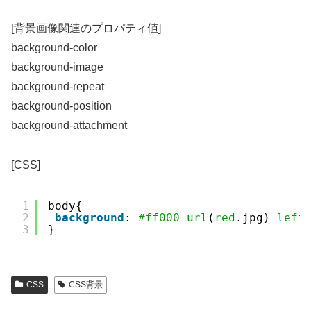
[背景画像関連のプロパティ値]
background-color
background-image
background-repeat
background-position
background-attachment
[CSS]
1
body{
2
background
: 
#ff000
url
(
red
.jpg) 
left
3
}
CSS
CSS背景