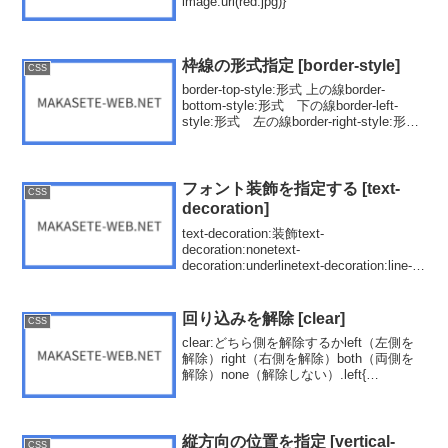
image:url(red.jpg)}
枠線の形式指定 [border-style]
CSS
border-top-style:形式 上の線border-
bottom-style:形式 下の線border-left-
style:形式 左の線border-right-style:形
式 右の線border-style:・形式noneso...
フォント装飾を指定する [text-
CSS
decoration]
text-decoration:装飾text-
decoration:nonetext-
decoration:underlinetext-decoration:line-
throughtext-decoration:overlinetext-...
回り込みを解除 [clear]
CSS
clear:どちら側を解除するかleft（左側を
解除）right（右側を解除）both（両側を
解除）none（解除しない）.left{
clear:left;//左側を解除}.both{ clear:both;}
縦方向の位置を指定 [vertical-
CSS