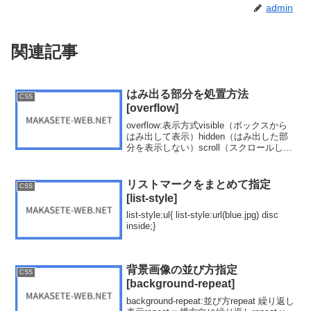
admin
関連記事
はみ出る部分を処置方法
CSS
[overflow]
overflow:表示方式visible（ボックスから
はみ出して表示）hidden（はみ出した部
分を表示しない）scroll（スクロールして
見れるようにする）auto（必要に応じて
スクロールが出
る）.sample1{overflow:vis...
リストマークをまとめて指定
CSS
[list-style]
list-style:ul{ list-style:url(blue.jpg) disc
inside;}
背景画像の並び方指定
CSS
[background-repeat]
background-repeat:並び方repeat 繰り返し