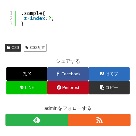
1
.sample{
2
z-index
:
2
;
3
}
CSS
CSS配置
シェアする
X
Facebook
はてブ
LINE
Pinterest
コピー
adminをフォローする