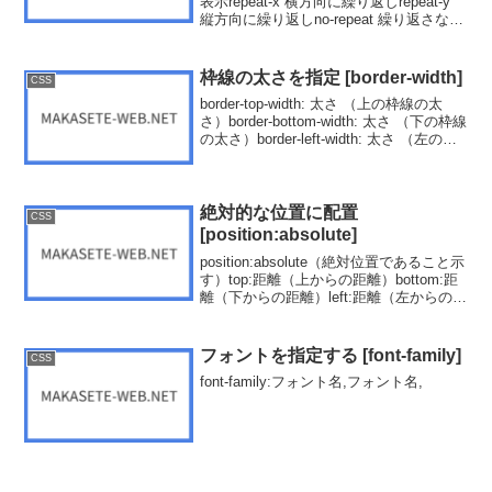
表示repeat-x 横方向に繰り返しrepeat-y
縦方向に繰り返しno-repeat 繰り返さない
body{ background-repeat:repeat;}h1{ ...
枠線の太さを指定 [border-width]
CSS
border-top-width: 太さ （上の枠線の太
さ）border-bottom-width: 太さ （下の枠線
の太さ）border-left-width: 太さ （左の枠
線の太さ）border-right-width: 太さ （右
の...
絶対的な位置に配置
CSS
[position:absolute]
position:absolute（絶対位置であること示
す）top:距離（上からの距離）bottom:距
離（下からの距離）left:距離（左からの距
離）right:距離（右からの距離）div{
position:absolute; top:...
フォントを指定する [font-family]
CSS
font-family:フォント名,フォント名,