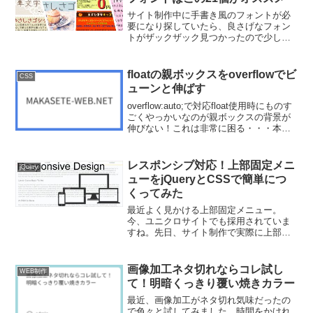
サイト制作中に手書き風のフォントが必
要になり探していたら、良さげなフォン
トがザックザック見つかったので少しま
とめてみました。サイト作りに活用でき
ると思います。 ※ご利用の際は、ライセ
ンスの詳細を各サイトでご確認くださ
floatの親ボックスをoverflowでビ
CSS
い。
ューンと伸ばす
overflow:auto;で対応float使用時にものす
ごくやっかいなのが親ボックスの背景が
伸びない！これは非常に困る・・・本当
に困る。(T_T)これを今回は
「overflow:auto;」でやってみた。
レスポンシブ対応！上部固定メニ
jQuery
ューをjQueryとCSSで簡単につ
くってみた
最近よく見かける上部固定メニュー。
今、ユニクロサイトでも採用されていま
すね。先日、サイト制作で実際に上部固
定メニューを実装したので、作り方を紹
介したいと思います。意外と簡単にでき
ました。
画像加工ネタ切れならコレ試し
WEB制作
て！明暗くっきり覆い焼きカラー
最近、画像加工がネタ切れ気味だったの
で色々と試してみました。時間をかけれ