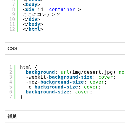
7
<
body
>
8
<
div
id
=
"container"
>
9
ここにコンテンツ
10
</
div
>
11
</
body
>
12
</
html
>
CSS
1
html { 
2
background
: 
url
(img/desert.jpg) 
no-
3
-webkit-
background-size
: 
cover
;
4
-moz-
background-size
: 
cover
;
5
-o-
background-size
: 
cover
;
6
background-size
: 
cover
;
7
}
補足