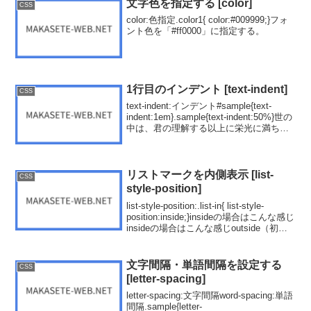
文字色を指定する [color]
CSS
color:色指定.color1{ color:#009999;}フォ
ント色を「#ff0000」に指定する。
1行目のインデント [text-indent]
CSS
text-indent:インデント#sample{text-
indent:1em}.sample{text-indent:50%}世の
中は、君の理解する以上に栄光に満ちて
いる。世の中は、君の理解する以上に栄
光に満ちている。
リストマークを内側表示 [list-
CSS
style-position]
list-style-position:.list-in{ list-style-
position:inside;}insideの場合はこんな感じ
insideの場合はこんな感じoutside（初期
値）の場合はこんな感じoutside（初期
値...
文字間隔・単語間隔を設定する
CSS
[letter-spacing]
letter-spacing:文字間隔word-spacing:単語
間隔.sample{letter-