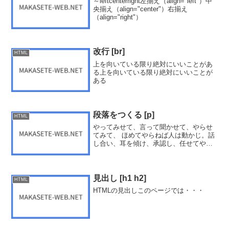
～leftcenterright左揃え（align="left"）中
央揃え（align="center"）右揃え
（align="right"）
改行 [br]
HTML
上を向いている限り絶対にいいことがあ
る上を向いている限り絶対にいいことが
ある
段落をつくる [p]
HTML
やってみせて、言って聞かせて、やらせ
てみて、 ほめてやらねば人は動かじ。話
し合い、耳を傾け、承認し、任せてやら
ねば、人は育たず。やっている、姿を感
謝で見守って、信頼せねば、人は実ら
ず。やってみせて、言って聞かせて、や
らせてみて、 ほめてやら...
見出し [h1 h2]
HTML
HTMLの見出しこのページでは・・・