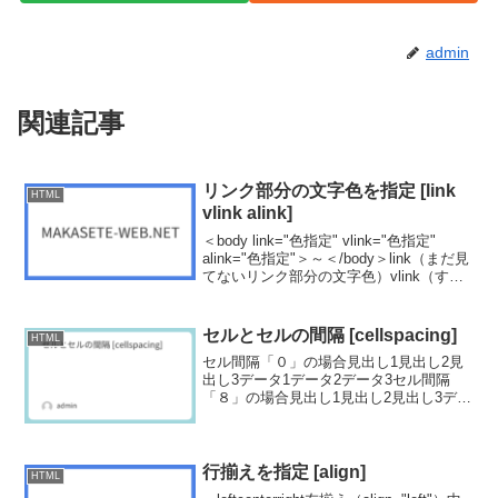
admin
関連記事
リンク部分の文字色を指定 [link
HTML
vlink alink]
＜body link="色指定" vlink="色指定"
alink="色指定"＞～＜/body＞link（まだ見
てないリンク部分の文字色）vlink（すで
に見たリンク部分の文字色）alink（マウ
スボタンを押した時のリンク部分の文字
色）b...
セルとセルの間隔 [cellspacing]
HTML
セル間隔「０」の場合見出し1見出し2見
出し3データ1データ2データ3セル間隔
「８」の場合見出し1見出し2見出し3デー
タ1データ2データ3
行揃えを指定 [align]
HTML