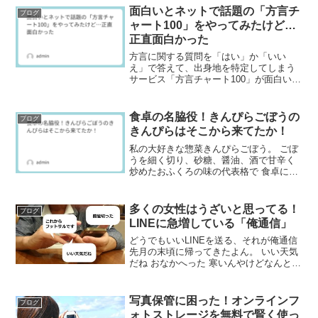
面白いとネットで話題の「方言チ
ブログ
ャート100」をやってみたけど…
正直面白かった
方言に関する質問を「はい」か「いい
え」で答えて、出身地を特定してしまう
サービス「方言チャート100」が面白いと
ネットで話題になっています！
食卓の名脇役！きんぴらごぼうの
ブログ
きんぴらはそこから来てたか！
私の大好きな惣菜きんぴらごぼう。 ごぼ
うを細く切り、砂糖、醤油、酒で甘辛く
炒めたおふくろの味の代表格で 食卓に欠
かせない料理でした。
多くの女性はうざいと思ってる！
ブログ
LINEに急増している「俺通信」
どうでもいいLINEを送る、それが俺通信
先月の末頃に帰ってきたよん。 いい天気
だね おなかへった 寒いんやけどなんとか
して..などなど6月5日に日テレの番組、ス
ッキリで放送していた「俺通信」。漫画
「俺物語」は知ってるけど「俺通信」は
写真保管に困った！オンラインフ
ブログ
全くの...
ォトストレージを無料で賢く使っ