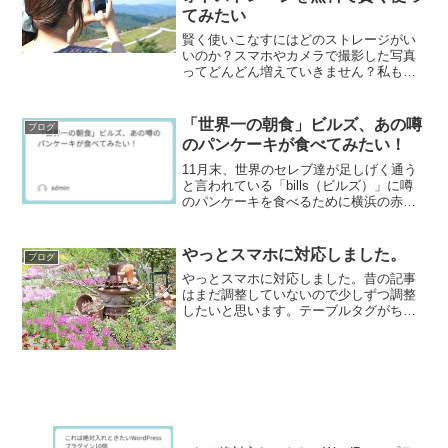
てみたい
賢く使いこなすにはどのストレージがい
いのか？スマホやカメラで撮影した写真
ってどんどん増えていきません？私も知
らないうちに何千枚もの写真が増えてい
ました。けど、全ての写真データを管理
するのは意外と大変な作業です。なら
「世界一の朝食」ビルズ、あの噂
ブログ
ば、自動で保管してくれるオ...
のパンケーキが食べてみたい！
11月末、世界のセレブ達が足しげく通う
と言われている「bills（ビルズ）」に噂
のパンケーキを食べるために横浜の赤レ
ンガ倉庫に行ってきました。11月にもな
ると横浜の街はクリスマス一色、恋人達
なら最高のシチュエーション...あの頃は
やっとスマホに対応しました。
ブログ
楽しかった...
やっとスマホに対応しました。昔の記事
はまだ調整していないので少しずつ調整
したいと思います。テーブルタグがちょ
っと大変そうですが・・・